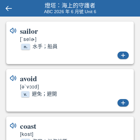
燈塔：海上的守護者
ABC 2026 年 6 月號 Unit 6
sailor
[`selɚ]
水手；船員
n.
sailor
avoid
[ə`vɔɪd]
避免；避開
v.
avoid
coast
[kost]