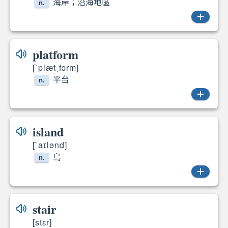
海岸；沿海地區
n.
coast
platform
[`plæt͵fɔrm]
平台
n.
platform
island
[`aɪlənd]
島
n.
stair
islands
[stɛr]