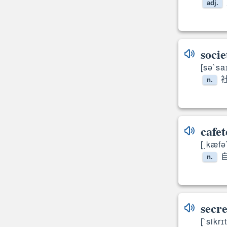
adj.
socie
[sə`sa
n.
cafet
[͵kæfə`
n.
secre
[`sikrɪt