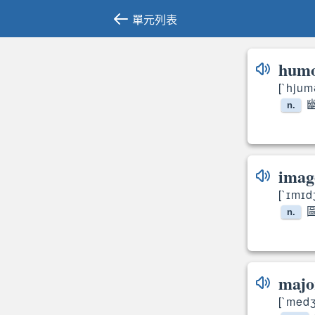
單元列表
hum
[`hjum
n.
imag
[`ɪmɪd
n.
majo
[`med