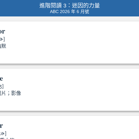
進階閱讀 3：迷因的力量
ABC 2026 年 6 月號
or
ɚ]
幽默
humor
e
ʒ]
圖片；影像
images
r
ʒɚ]