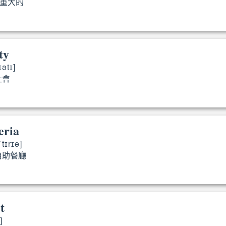
重大的
major
ty
ɪətɪ]
社會
society
eria
tɪrɪə]
自助餐廳
cafeteria
t
]