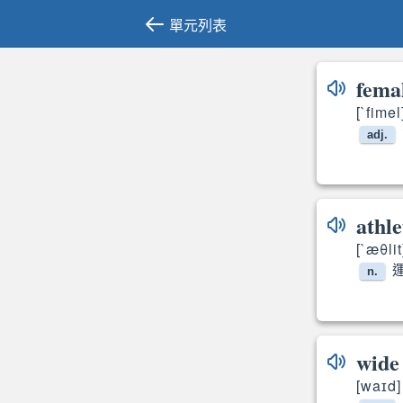
單元列表
fema
[`fimel
adj.
athle
[`æθlit
n.
wide
[waɪd]