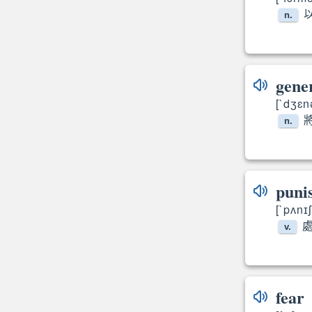
n.
for
gene
[`dʒɛn
n.
puni
[`pʌnɪʃ
處
v.
fear