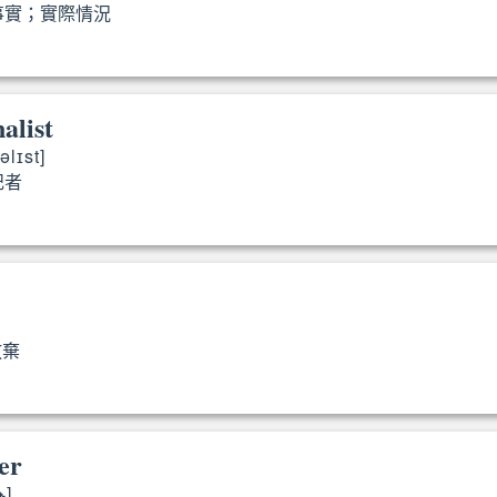
事實；實際情況
fact
alist
əlɪst]
記者
urnalist
棄
quit
er
ɚ]