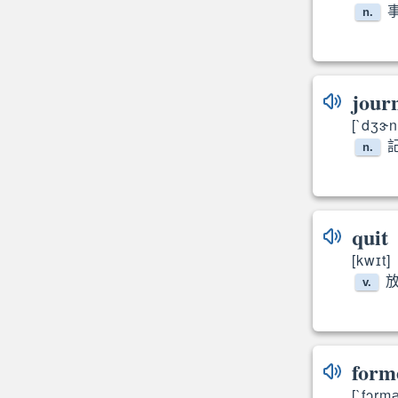
n.
journ
[`dʒɝn
n.
jo
quit
[kwɪt]
放
v.
form
[`fɔrm