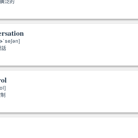
廣泛的
wide
ersation
ɚ`seʃən]
對話
conversation
rol
ol]
制
controlled