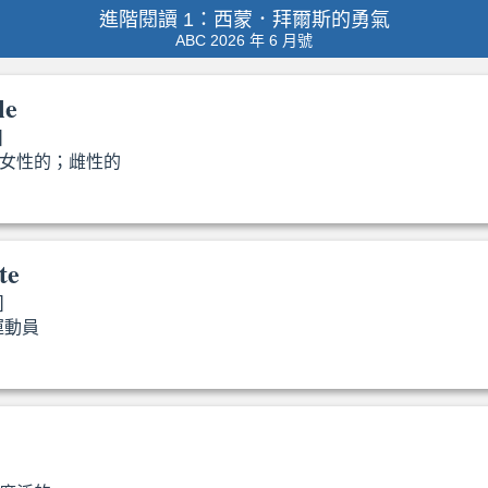
進階閱讀 1：西蒙．拜爾斯的勇氣
ABC 2026 年 6 月號
le
]
女性的；雌性的
female
te
]
運動員
athletes