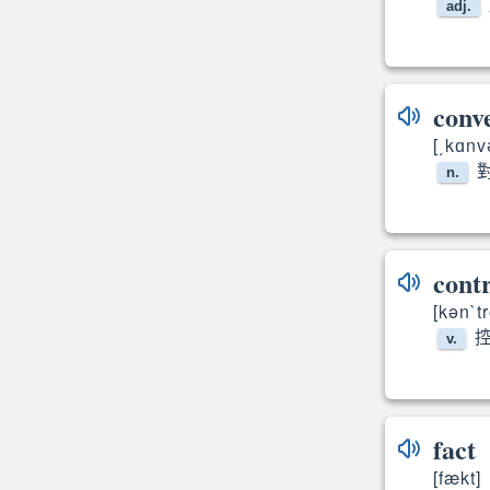
adj.
conv
[͵kɑnv
n.
cont
[kən`tr
控
v.
fact
[fækt]