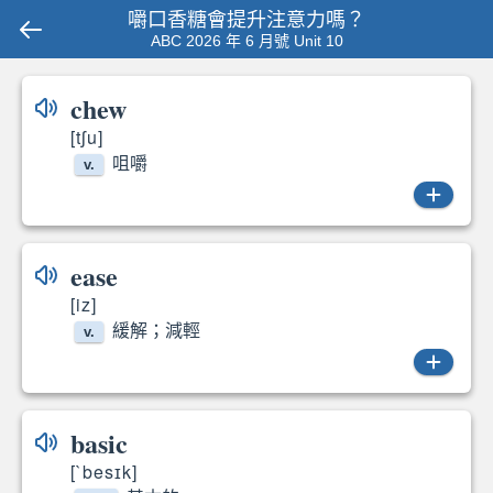
嚼口香糖會提升注意力嗎？
ABC 2026 年 6 月號 Unit 10
chew
[tʃu]
咀嚼
v.
chew
ease
[iz]
緩解；減輕
v.
ease
basic
[`besɪk]