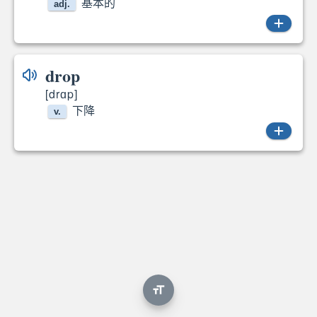
基本的
adj.
basic
drop
[drɑp]
下降
v.
dropped