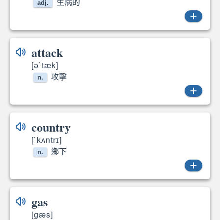
生病的
adj.
sick
attack
[ə`tæk]
攻擊
n.
attack
country
[`kʌntrɪ]
鄉下
n.
country
gas
[gæs]