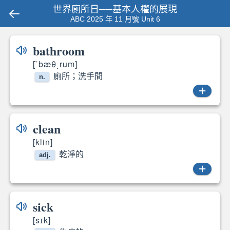
世界廁所日──基本人權的展現
ABC 2025 年 11 月號 Unit 6
bathroom
[`bæθ͵rum]
廁所；洗手間
n.
bathroom
clean
[klin]
乾淨的
adj.
clean
sick
[sɪk]